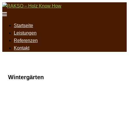
Zum
Inhalt
Menü
springen
umschalten
Startseite
Leistungen
Referenzen
Kontakt
Wintergärten