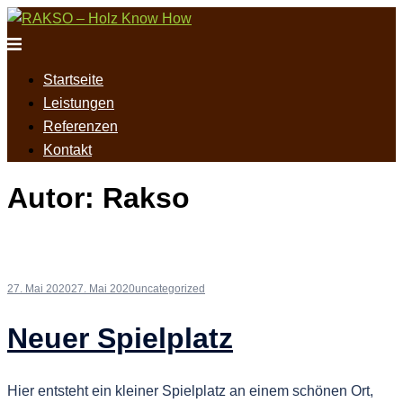
Zum
Inhalt
Menü
springen
umschalten
Startseite
Leistungen
Referenzen
Kontakt
Autor:
Rakso
27. Mai 2020
27. Mai 2020
uncategorized
Neuer Spielplatz
Hier entsteht ein kleiner Spielplatz an einem schönen Ort,